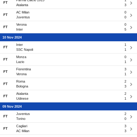
Parma Calcio 1913
1
FT
Atalanta
3
AC Milan
0
FT
Juventus
0
Verona
0
FT
Inter
5
10 Nov 2024
Inter
1
FT
SSC Napoli
1
Monza
0
FT
Lazio
1
Fiorentina
3
FT
Verona
1
Roma
2
FT
Bologna
3
Atalanta
2
FT
Udinese
1
09 Nov 2024
Juventus
2
FT
Torino
0
Cagliari
3
FT
AC Milan
3