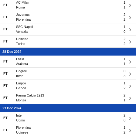
AC Milan
1
FT
Roma
1
Juventus
2
FT
Fiorentina
2
SSC Napoli
1
FT
Venezia
0
Udinese
2
FT
Torino
2
28 Dec 2024
Lazio
1
FT
Atalanta
1
Cagliari
0
FT
Inter
3
Empoli
1
FT
Genoa
2
Parma Calcio 1913
2
FT
Monza
1
23 Dec 2024
Inter
2
FT
Como
0
Fiorentina
1
FT
Udinese
2