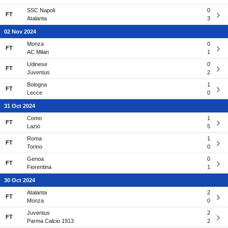
SSC Napoli
0
FT
Atalanta
3
02 Nov 2024
Monza
0
FT
AC Milan
1
Udinese
0
FT
Juventus
2
Bologna
1
FT
Lecce
0
31 Oct 2024
Como
1
FT
Lazio
5
Roma
1
FT
Torino
0
Genoa
0
FT
Fiorentina
1
30 Oct 2024
Atalanta
2
FT
Monza
0
Juventus
2
FT
Parma Calcio 1913
2