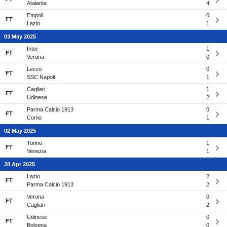
Atalanta
4
Empoli
0
FT
Lazio
1
03 May 2025
Inter
1
FT
Verona
0
Lecce
0
FT
SSC Napoli
1
Cagliari
1
FT
Udinese
2
Parma Calcio 1913
0
FT
Como
1
02 May 2025
Torino
1
FT
Venezia
1
28 Apr 2025
Lazio
2
FT
Parma Calcio 1913
2
Verona
0
FT
Cagliari
2
Udinese
0
FT
Bologna
0