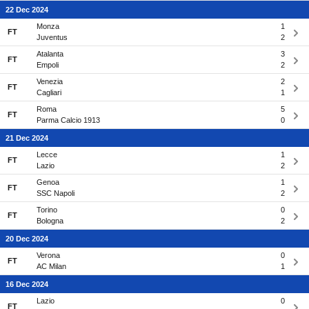
22 Dec 2024
Monza
1
FT
Juventus
2
Atalanta
3
FT
Empoli
2
Venezia
2
FT
Cagliari
1
Roma
5
FT
Parma Calcio 1913
0
21 Dec 2024
Lecce
1
FT
Lazio
2
Genoa
1
FT
SSC Napoli
2
Torino
0
FT
Bologna
2
20 Dec 2024
Verona
0
FT
AC Milan
1
16 Dec 2024
Lazio
0
FT