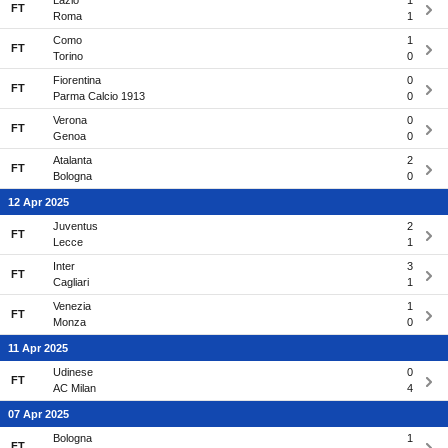
Lazio
1
FT
Roma
1
Como
1
FT
Torino
0
Fiorentina
0
FT
Parma Calcio 1913
0
Verona
0
FT
Genoa
0
Atalanta
2
FT
Bologna
0
12 Apr 2025
Juventus
2
FT
Lecce
1
Inter
3
FT
Cagliari
1
Venezia
1
FT
Monza
0
11 Apr 2025
Udinese
0
FT
AC Milan
4
07 Apr 2025
Bologna
1
FT