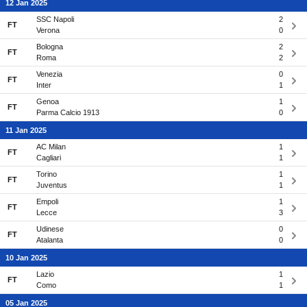
12 Jan 2025
SSC Napoli
2
FT
Verona
0
Bologna
2
FT
Roma
2
Venezia
0
FT
Inter
1
Genoa
1
FT
Parma Calcio 1913
0
11 Jan 2025
AC Milan
1
FT
Cagliari
1
Torino
1
FT
Juventus
1
Empoli
1
FT
Lecce
3
Udinese
0
FT
Atalanta
0
10 Jan 2025
Lazio
1
FT
Como
1
05 Jan 2025