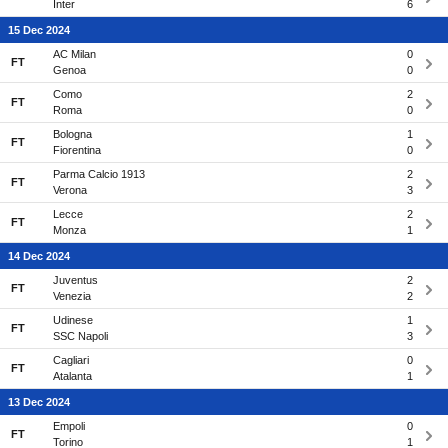
Inter
6
15 Dec 2024
AC Milan
0
FT
Genoa
0
Como
2
FT
Roma
0
Bologna
1
FT
Fiorentina
0
Parma Calcio 1913
2
FT
Verona
3
Lecce
2
FT
Monza
1
14 Dec 2024
Juventus
2
FT
Venezia
2
Udinese
1
FT
SSC Napoli
3
Cagliari
0
FT
Atalanta
1
13 Dec 2024
Empoli
0
FT
Torino
1