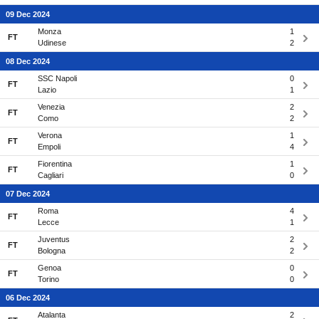
09 Dec 2024
Monza
1
FT
Udinese
2
08 Dec 2024
SSC Napoli
0
FT
Lazio
1
Venezia
2
FT
Como
2
Verona
1
FT
Empoli
4
Fiorentina
1
FT
Cagliari
0
07 Dec 2024
Roma
4
FT
Lecce
1
Juventus
2
FT
Bologna
2
Genoa
0
FT
Torino
0
06 Dec 2024
Atalanta
2