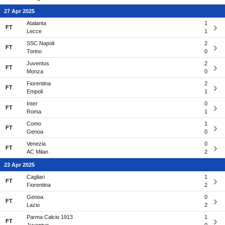
27 Apr 2025
Atalanta
1
FT
Lecce
1
SSC Napoli
2
FT
Torino
0
Juventus
2
FT
Monza
0
Fiorentina
2
FT
Empoli
1
Inter
0
FT
Roma
1
Como
1
FT
Genoa
0
Venezia
0
FT
AC Milan
2
23 Apr 2025
Cagliari
1
FT
Fiorentina
2
Genoa
0
FT
Lazio
2
Parma Calcio 1913
1
FT