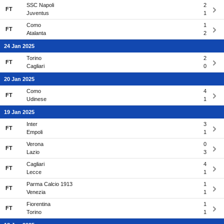
SSC Napoli
2
FT
Juventus
1
Como
1
FT
Atalanta
2
24 Jan 2025
Torino
2
FT
Cagliari
0
20 Jan 2025
Como
4
FT
Udinese
1
19 Jan 2025
Inter
3
FT
Empoli
1
Verona
0
FT
Lazio
3
Cagliari
4
FT
Lecce
1
Parma Calcio 1913
1
FT
Venezia
1
Fiorentina
1
FT
Torino
1