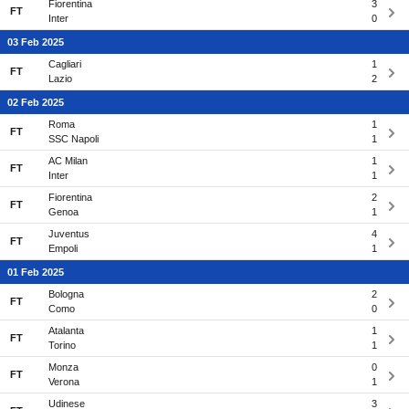
Fiorentina
3
FT
Inter
0
03 Feb 2025
Cagliari
1
FT
Lazio
2
02 Feb 2025
Roma
1
FT
SSC Napoli
1
AC Milan
1
FT
Inter
1
Fiorentina
2
FT
Genoa
1
Juventus
4
FT
Empoli
1
01 Feb 2025
Bologna
2
FT
Como
0
Atalanta
1
FT
Torino
1
Monza
0
FT
Verona
1
Udinese
3