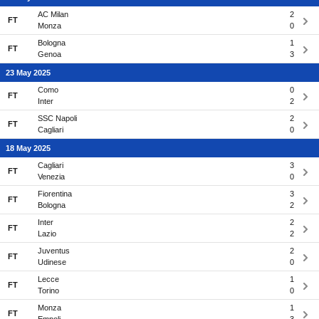
AC Milan
2
FT
Monza
0
Bologna
1
FT
Genoa
3
23 May 2025
Como
0
FT
Inter
2
SSC Napoli
2
FT
Cagliari
0
18 May 2025
Cagliari
3
FT
Venezia
0
Fiorentina
3
FT
Bologna
2
Inter
2
FT
Lazio
2
Juventus
2
FT
Udinese
0
Lecce
1
FT
Torino
0
Monza
1
FT