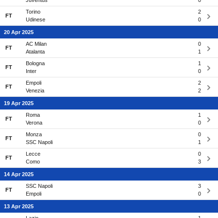
Juventus
0
Torino
2
FT
Udinese
0
20 Apr 2025
AC Milan
0
FT
Atalanta
1
Bologna
1
FT
Inter
0
Empoli
2
FT
Venezia
2
19 Apr 2025
Roma
1
FT
Verona
0
Monza
0
FT
SSC Napoli
1
Lecce
0
FT
Como
3
14 Apr 2025
SSC Napoli
3
FT
Empoli
0
13 Apr 2025