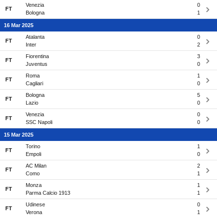
Venezia
0
FT
Bologna
1
16 Mar 2025
Atalanta
0
FT
Inter
2
Fiorentina
3
FT
Juventus
0
Roma
1
FT
Cagliari
0
Bologna
5
FT
Lazio
0
Venezia
0
FT
SSC Napoli
0
15 Mar 2025
Torino
1
FT
Empoli
0
AC Milan
2
FT
Como
1
Monza
1
FT
Parma Calcio 1913
1
Udinese
0
FT
Verona
1