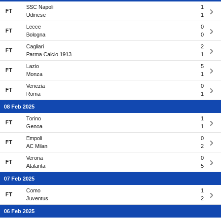
SSC Napoli
1
FT
Udinese
1
Lecce
0
FT
Bologna
0
Cagliari
2
FT
Parma Calcio 1913
1
Lazio
5
FT
Monza
1
Venezia
0
FT
Roma
1
08 Feb 2025
Torino
1
FT
Genoa
1
Empoli
0
FT
AC Milan
2
Verona
0
FT
Atalanta
5
07 Feb 2025
Como
1
FT
Juventus
2
06 Feb 2025