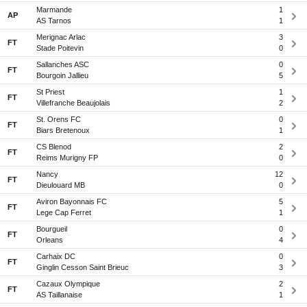
Marmande
1
AP
AS Tarnos
1
Merignac Arlac
3
FT
Stade Poitevin
0
Sallanches ASC
0
FT
Bourgoin Jallieu
5
St Priest
1
FT
Villefranche Beaujolais
2
St. Orens FC
0
FT
Biars Bretenoux
1
CS Blenod
2
FT
Reims Murigny FP
0
Nancy
12
FT
Dieulouard MB
0
Aviron Bayonnais FC
5
FT
Lege Cap Ferret
1
Bourgueil
0
FT
Orleans
4
Carhaix DC
0
FT
Ginglin Cesson Saint Brieuc
3
Cazaux Olympique
2
FT
AS Taillanaise
1