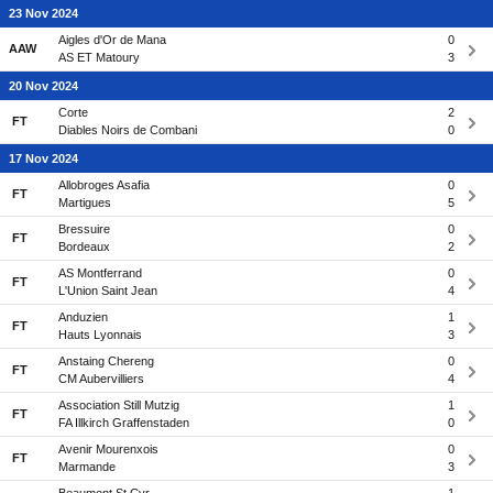
23 Nov 2024
Aigles d'Or de Mana
0
AAW
AS ET Matoury
3
20 Nov 2024
Corte
2
FT
Diables Noirs de Combani
0
17 Nov 2024
Allobroges Asafia
0
FT
Martigues
5
Bressuire
0
FT
Bordeaux
2
AS Montferrand
0
FT
L'Union Saint Jean
4
Anduzien
1
FT
Hauts Lyonnais
3
Anstaing Chereng
0
FT
CM Aubervilliers
4
Association Still Mutzig
1
FT
FA Illkirch Graffenstaden
0
Avenir Mourenxois
0
FT
Marmande
3