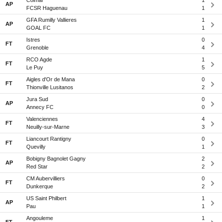
Colmar
1
AP
FCSR Haguenau
1
GFA Rumilly Vallieres
1
AP
GOAL FC
1
Istres
0
FT
Grenoble
4
RCO Agde
1
FT
Le Puy
5
Aigles d'Or de Mana
0
FT
Thionville Lusitanos
2
Jura Sud
0
AP
Annecy FC
0
Valenciennes
4
FT
Neuilly-sur-Marne
3
Liancourt Rantigny
0
FT
Quevilly
1
Bobigny Bagnolet Gagny
2
AP
Red Star
2
CM Aubervilliers
0
FT
Dunkerque
2
US Saint Philbert
1
AP
Pau
1
Angouleme
1