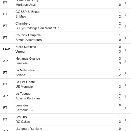
Beaumont St Cyr
1
FT
Merignac Arlac
0
COBSP St Brieuc
1
FT
St Malo
2
Chambery
2
FT
St Cyr Collonges au Mont d'Or
1
Couzeix Chaptelat
1
FT
Brives Sauveteurs
0
Etoile Maritime
0
AAW
Vertou
3
Hettange Grande
3
AP
Luneville
3
La Maladrerie
1
FT
Bolbec
2
Le Fief Geste
1
FT
US Monnaie
3
Le Touquet
1
AP
Amiens Portugais
1
Lempdes
0
FT
Carnoux FC
1
Les Ulis
1
FT
RC Calais
3
Liancourt Rantigny
0