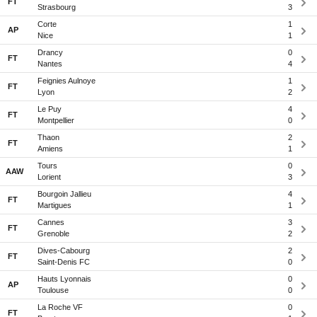
FT
Strasbourg
3
Corte
1
AP
Nice
1
Drancy
0
FT
Nantes
4
Feignies Aulnoye
1
FT
Lyon
2
Le Puy
4
FT
Montpellier
0
Thaon
2
FT
Amiens
1
Tours
0
AAW
Lorient
3
Bourgoin Jallieu
4
FT
Martigues
1
Cannes
3
FT
Grenoble
2
Dives-Cabourg
2
FT
Saint-Denis FC
0
Hauts Lyonnais
0
AP
Toulouse
0
La Roche VF
0
FT