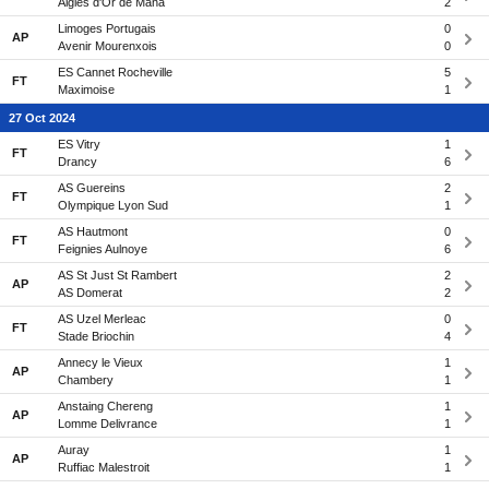
Aigles d'Or de Mana
2
Limoges Portugais
0
AP
Avenir Mourenxois
0
ES Cannet Rocheville
5
FT
Maximoise
1
27 Oct 2024
ES Vitry
1
FT
Drancy
6
AS Guereins
2
FT
Olympique Lyon Sud
1
AS Hautmont
0
FT
Feignies Aulnoye
6
AS St Just St Rambert
2
AP
AS Domerat
2
AS Uzel Merleac
0
FT
Stade Briochin
4
Annecy le Vieux
1
AP
Chambery
1
Anstaing Chereng
1
AP
Lomme Delivrance
1
Auray
1
AP
Ruffiac Malestroit
1