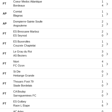
Coeur Medoc Atlantique
1
FT
Bordeaux
4
Comtal
1
AP
Blagnac
1
Dompierre-Sainte Soulle
2
AP
Angouleme
2
ES Bressane Marboz
2
FT
ES Seynod
0
ES Buxerolles
1
FT
Couzeix Chaptelat
2
Le Grau du Roi
3
FT
AS Beziers
0
Niort
4
FT
FC Ozon
1
St Die
0
FT
Hettange Grande
2
Thouars Foot 79
1
FT
Stade Bordelais
0
CA Boulay
2
FT
Sarreguemines FC
0
ES Golbey
1
FT
Raon L Etape
6
AC Arles
0