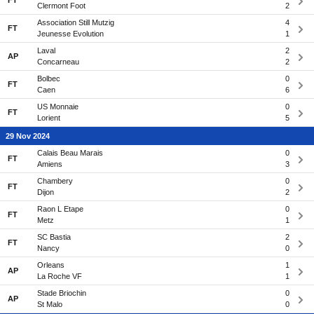
FT
Clermont Foot
2
Association Still Mutzig
4
FT
Jeunesse Evolution
1
Laval
2
AP
Concarneau
2
Bolbec
0
FT
Caen
6
US Monnaie
0
FT
Lorient
5
29 Nov 2024
Calais Beau Marais
0
FT
Amiens
3
Chambery
0
FT
Dijon
2
Raon L Etape
0
FT
Metz
1
SC Bastia
2
FT
Nancy
0
Orleans
1
AP
La Roche VF
1
Stade Briochin
0
AP
St Malo
0