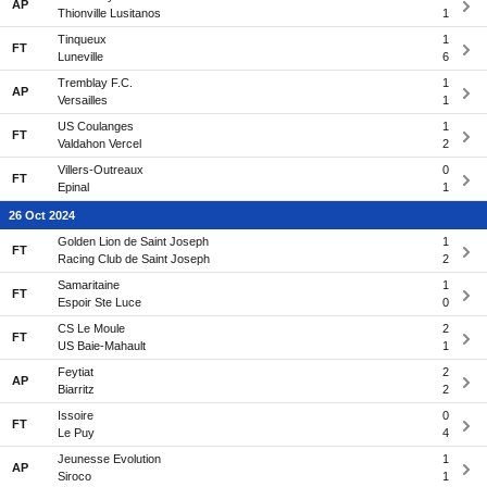
AP
Thionville Lusitanos
1
Tinqueux
1
FT
Luneville
6
Tremblay F.C.
1
AP
Versailles
1
US Coulanges
1
FT
Valdahon Vercel
2
Villers-Outreaux
0
FT
Epinal
1
26 Oct 2024
Golden Lion de Saint Joseph
1
FT
Racing Club de Saint Joseph
2
Samaritaine
1
FT
Espoir Ste Luce
0
CS Le Moule
2
FT
US Baie-Mahault
1
Feytiat
2
AP
Biarritz
2
Issoire
0
FT
Le Puy
4
Jeunesse Evolution
1
AP
Siroco
1