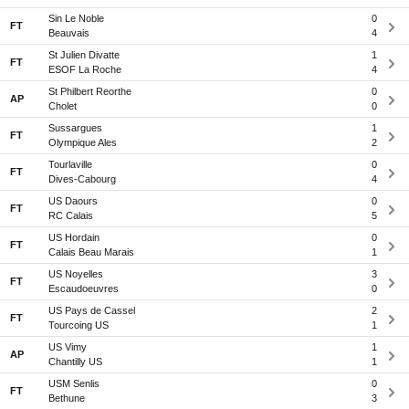
Sin Le Noble
0
FT
Beauvais
4
St Julien Divatte
1
FT
ESOF La Roche
4
St Philbert Reorthe
0
AP
Cholet
0
Sussargues
1
FT
Olympique Ales
2
Tourlaville
0
FT
Dives-Cabourg
4
US Daours
0
FT
RC Calais
5
US Hordain
0
FT
Calais Beau Marais
1
US Noyelles
3
FT
Escaudoeuvres
0
US Pays de Cassel
2
FT
Tourcoing US
1
US Vimy
1
AP
Chantilly US
1
USM Senlis
0
FT
Bethune
3