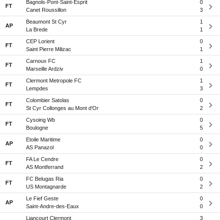
Bagnols-Pont-Saint-Esprit
0
FT
Canet Roussillon
3
Beaumont St Cyr
1
AP
La Brede
1
CEP Lorient
0
FT
Saint Pierre Milizac
1
Carnoux FC
1
FT
Marseille Ardziv
0
Clermont Metropole FC
1
FT
Lempdes
3
Colombier Satolas
0
FT
St Cyr Collonges au Mont d'Or
2
Cysoing Wb
0
FT
Boulogne
5
Etoile Maritime
0
AP
AS Panazol
0
FA Le Cendre
0
FT
AS Montferrand
2
FC Belugas Ria
0
FT
US Montagnarde
2
Le Fief Geste
0
AP
Saint-Andre-des-Eaux
0
Liancourt Clermont
3