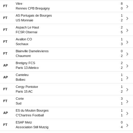
Vitre
8
FT
Rennes CPB Brequigny
0
AS Portugais de Bourges
1
FT
US Monnaie
2
Aspach Le Haut
2
FT
FCSR Obernai
5
Avallon CO
1
FT
Sochaux
3
Blainville Damelevieres
0
FT
Chaumont
2
Bretigny FCS
2
AP
Paris 13 Atletico
2
Canteleu
1
AP
Bolbec
1
Cergy Pontoise
1
FT
Paris 15 AC
2
Corte
3
FT
Sud
1
ES du Moulon Bourges
1
AP
C'Chartres Football
1
ESAP Metz
0
FT
Association Still Mutzig
4