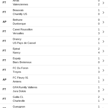
Arras
0
FT
Valenciennes
2
Beauvais
1
FT
Chantilly US
0
Bethune
0
AP
Dunkerque
0
Canet Roussillon
1
FT
Versailles
3
Drancy
2
FT
US Pays de Cassel
1
Epinal
2
FT
Nancy
4
Espaly
1
FT
Biars Bretenoux
0
FC Du Foron
1
FT
Troyes
3
FC Fleury 91
1
AP
Amiens
1
GFA Rumilly Vallieres
1
FT
Jura Dolois
0
Gallia CL
2
FT
Charleville
1
Gueugnon
1