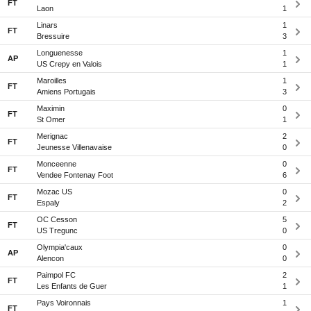
FT
Laon
1
Linars
1
FT
Bressuire
3
Longuenesse
1
AP
US Crepy en Valois
1
Maroilles
1
FT
Amiens Portugais
3
Maximin
0
FT
St Omer
1
Merignac
2
FT
Jeunesse Villenavaise
0
Monceenne
0
FT
Vendee Fontenay Foot
6
Mozac US
0
FT
Espaly
2
OC Cesson
5
FT
US Tregunc
0
Olympia'caux
0
AP
Alencon
0
Paimpol FC
2
FT
Les Enfants de Guer
1
Pays Voironnais
1
FT