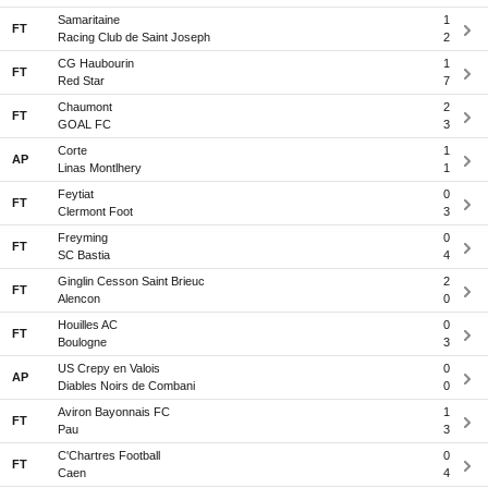
Samaritaine
1
FT
Racing Club de Saint Joseph
2
CG Haubourin
1
FT
Red Star
7
Chaumont
2
FT
GOAL FC
3
Corte
1
AP
Linas Montlhery
1
Feytiat
0
FT
Clermont Foot
3
Freyming
0
FT
SC Bastia
4
Ginglin Cesson Saint Brieuc
2
FT
Alencon
0
Houilles AC
0
FT
Boulogne
3
US Crepy en Valois
0
AP
Diables Noirs de Combani
0
Aviron Bayonnais FC
1
FT
Pau
3
C'Chartres Football
0
FT
Caen
4