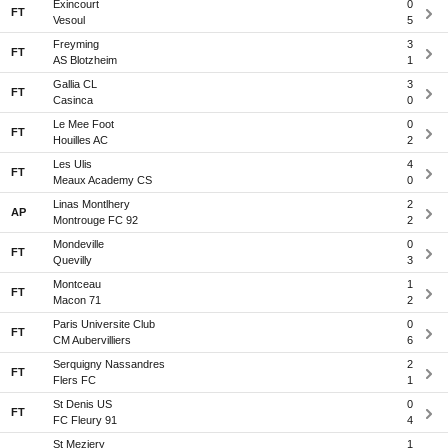
Exincourt
0
FT
Vesoul
5
Freyming
3
FT
AS Blotzheim
1
Gallia CL
3
FT
Casinca
0
Le Mee Foot
0
FT
Houilles AC
2
Les Ulis
4
FT
Meaux Academy CS
0
Linas Montlhery
2
AP
Montrouge FC 92
2
Mondeville
0
FT
Quevilly
3
Montceau
1
FT
Macon 71
2
Paris Universite Club
0
FT
CM Aubervilliers
6
Serquigny Nassandres
2
FT
Flers FC
1
St Denis US
0
FT
FC Fleury 91
4
St Meziery
1