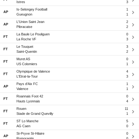
Istres
3
Is-Selongey Football
1
AP
Gueugnon
1
L'Union Saint Jean
2
AP
Pibracaise
2
La Baule Le Pouliguen
0
FT
La Roche VF
3
Le Touquet
3
FT
Saint-Quentin
2
Muret AS
0
FT
US Colomiers
1
Olympique de Valence
4
FT
L'Etrat-la-Tour
3
Pays d'Aix FC
1
AP
Valence
1
Roannais Foot 42
0
FT
Hauts Lyonnais
4
Rouen
11
FT
Stade de Grand Quevilly
1
ST Lo Manche
5
FT
AG Caen
0
St-Pryve St-Hilaire
0
AP
Romorantin
0