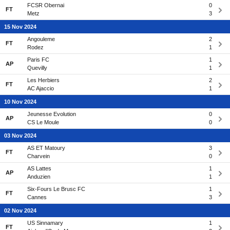
FCSR Obernai
0
FT
Metz
3
15 Nov 2024
Angouleme
2
FT
Rodez
1
Paris FC
1
AP
Quevilly
1
Les Herbiers
2
FT
AC Ajaccio
1
10 Nov 2024
Jeunesse Evolution
0
AP
CS Le Moule
0
03 Nov 2024
AS ET Matoury
3
FT
Charvein
0
AS Lattes
1
AP
Anduzien
1
Six-Fours Le Brusc FC
1
FT
Cannes
3
02 Nov 2024
US Sinnamary
1
FT