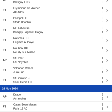
AP
Bretigny FCS
0
Olympique de Valence
1
FT
AC Arles
0
Paimpol FC
0
FT
Stade Briochin
3
RC Labourse
0
FT
Bobigny Bagnolet Gagny
4
Raismes FC
0
FT
Feignies Aulnoye
5
Roubaix RC
4
FT
Neuilly-sur-Marne
5
St Omer
1
AP
US Noyelles
1
Valdahon Vercel
0
FT
Jura Sud
4
St Pierroise JS
1
FT
Saint-Denis FC
4
16 Nov 2024
Dragon
2
AP
Avranches
2
Calais Beau Marais
3
FT
Paris 15 AC
1