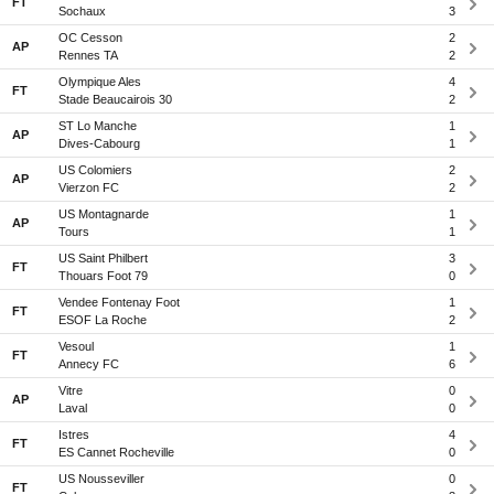
FT
Sochaux
3
OC Cesson
2
AP
Rennes TA
2
Olympique Ales
4
FT
Stade Beaucairois 30
2
ST Lo Manche
1
AP
Dives-Cabourg
1
US Colomiers
2
AP
Vierzon FC
2
US Montagnarde
1
AP
Tours
1
US Saint Philbert
3
FT
Thouars Foot 79
0
Vendee Fontenay Foot
1
FT
ESOF La Roche
2
Vesoul
1
FT
Annecy FC
6
Vitre
0
AP
Laval
0
Istres
4
FT
ES Cannet Rocheville
0
US Nousseviller
0
FT