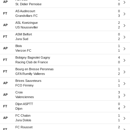
AP
St. Didier Pernoise
0
AS Audincourt
0
FT
Grandvillars FC
3
ASL Koetzingue
2
AP
US Nousseviller
2
ASM Belfort
0
FT
Jura Sud
2
Blois
1
AP
Vierzon FC
1
Bobigny Bagnolet Gagny
4
FT
Racing Club de France
0
Bourg en Bresse Peronnas
1
FT
GFA Rumilly Vallieres
2
Brives Sauveteurs
1
AP
FCO Firminy
1
Croix
3
AP
Valenciennes
3
Dijon ASPTT
0
FT
Dijon
4
FC Chalon
1
AP
Jura Dolois
1
FC Rousset
2
FT