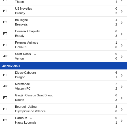
Thaon
4
US Noyelles
0
FT
Drancy
3
Boulogne
4
FT
Beauvais
2
Couzeix Chaptelat
0
FT
Espaly
3
Feignies Aulnoye
1
FT
Gallia CL
0
Saint-Denis FC
0
AP
Vertou
0
30 Nov 2024
Dives-Cabourg
6
FT
Dragon
1
Marmande
2
AP
Vierzon FC
2
Ginglin Cesson Saint Brieuc
0
FT
Rouen
3
Bourgoin Jallieu
3
FT
Olympique de Valence
0
Carnoux FC
0
FT
Hauts Lyonnais
1