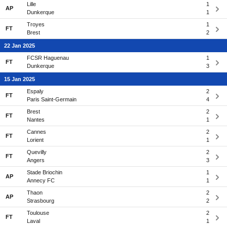
Lille
1
AP
Dunkerque
1
Troyes
1
FT
Brest
2
22 Jan 2025
FCSR Haguenau
1
FT
Dunkerque
3
15 Jan 2025
Espaly
2
FT
Paris Saint-Germain
4
Brest
2
FT
Nantes
1
Cannes
2
FT
Lorient
1
Quevilly
2
FT
Angers
3
Stade Briochin
1
AP
Annecy FC
1
Thaon
2
AP
Strasbourg
2
Toulouse
2
FT
Laval
1