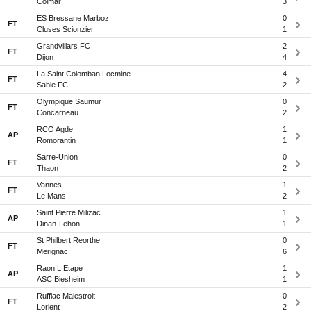
Colmar
3
ES Bressane Marboz
0
FT
Cluses Scionzier
1
Grandvillars FC
2
FT
Dijon
4
La Saint Colomban Locmine
4
FT
Sable FC
2
Olympique Saumur
0
FT
Concarneau
2
RCO Agde
1
AP
Romorantin
1
Sarre-Union
0
FT
Thaon
2
Vannes
1
FT
Le Mans
2
Saint Pierre Milizac
1
AP
Dinan-Lehon
1
St Philbert Reorthe
0
FT
Merignac
6
Raon L Etape
1
AP
ASC Biesheim
1
Ruffiac Malestroit
0
FT
Lorient
2