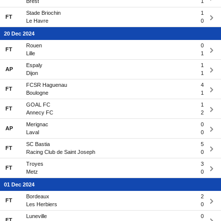
Brest
1
Stade Briochin
1
FT
Le Havre
0
20 Dec 2024
Rouen
0
FT
Lille
1
Espaly
1
AP
Dijon
1
FCSR Haguenau
4
FT
Boulogne
1
GOAL FC
1
FT
Annecy FC
2
Merignac
0
AP
Laval
0
SC Bastia
5
FT
Racing Club de Saint Joseph
0
Troyes
3
FT
Metz
0
01 Dec 2024
Bordeaux
2
FT
Les Herbiers
0
Luneville
0
FT