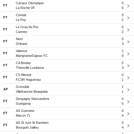
Cazaux Olympique
0
FT
La Roche VF
6
Comtal
0
FT
Le Puy
2
Le Grau du Roi
0
FT
Cannes
2
Niort
0
FT
Orleans
3
Valence
1
FT
Marignane/Gignac FC
0
CA Boulay
0
FT
Thionville Lusitanos
3
CS Blenod
0
FT
FCSR Haguenau
1
Grenoble
1
AP
Villefranche Beaujolais
1
Serquigny Nassandres
0
FT
Guingamp
5
AS Guereins
0
FT
Macon 71
4
AS St Just St Rambert
0
FT
Bourgoin Jallieu
4