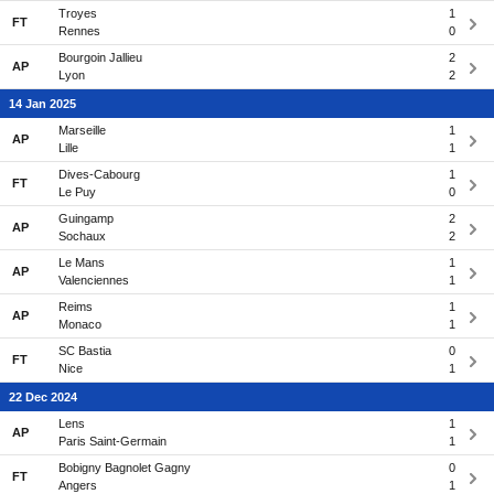
Troyes
1
FT
Rennes
0
Bourgoin Jallieu
2
AP
Lyon
2
14 Jan 2025
Marseille
1
AP
Lille
1
Dives-Cabourg
1
FT
Le Puy
0
Guingamp
2
AP
Sochaux
2
Le Mans
1
AP
Valenciennes
1
Reims
1
AP
Monaco
1
SC Bastia
0
FT
Nice
1
22 Dec 2024
Lens
1
AP
Paris Saint-Germain
1
Bobigny Bagnolet Gagny
0
FT
Angers
1