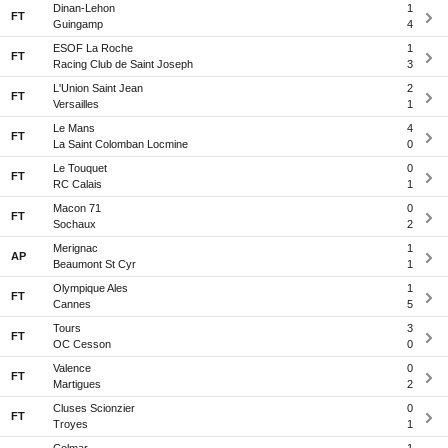
Dinan-Lehon
1
FT
Guingamp
4
ESOF La Roche
1
FT
Racing Club de Saint Joseph
3
L'Union Saint Jean
2
FT
Versailles
1
Le Mans
4
FT
La Saint Colomban Locmine
0
Le Touquet
0
FT
RC Calais
1
Macon 71
0
FT
Sochaux
2
Merignac
1
AP
Beaumont St Cyr
1
Olympique Ales
1
FT
Cannes
5
Tours
3
FT
OC Cesson
0
Valence
0
FT
Martigues
2
Cluses Scionzier
0
FT
Troyes
1