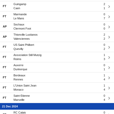
Guingamp
2
FT
Caen
1
Marmande
0
FT
Le Mans
7
Sochaux
0
AP
Clermont Foot
0
Thionville Lusitanos
2
AP
Valenciennes
2
US Saint Philbert
0
FT
Quevilly
2
Association Still Mutzig
1
FT
Reims
3
Auxerre
0
FT
Dunkerque
1
Bordeaux
1
FT
Rennes
4
L'Union Saint Jean
1
FT
Monaco
4
Saint-Etienne
0
FT
Marseille
4
21 Dec 2024
RC Calais
0