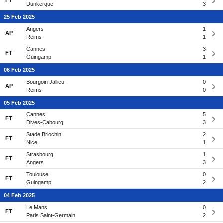
FT
Dunkerque
3
25 Feb 2025
Angers
1
AP
Reims
1
Cannes
3
FT
Guingamp
1
06 Feb 2025
Bourgoin Jallieu
0
AP
Reims
0
05 Feb 2025
Cannes
5
FT
Dives-Cabourg
3
Stade Briochin
2
FT
Nice
1
Strasbourg
1
FT
Angers
3
Toulouse
0
FT
Guingamp
2
04 Feb 2025
Le Mans
0
FT
Paris Saint-Germain
2