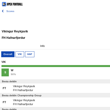
Scores
Vikingur Reykjavik
FH Hafnarfjordur
Info
Overall
VIK
HAF
VIK
W
9
90%
Besta deildin
Vikingur Reykjavik
FT
FH Hafnarfjordur
Besta deildin Championship Group
Vikingur Reykjavik
FT
FH Hafnarfjordur
Besta deildin