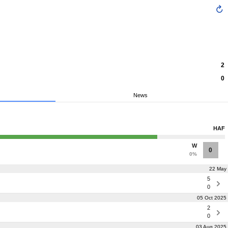
2
0
News
HAF
W
0
0%
22 May
5
0
05 Oct 2025
2
0
03 Aug 2025