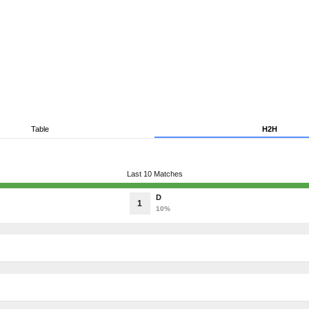
Table
H2H
Last 10 Matches
D
1
10%