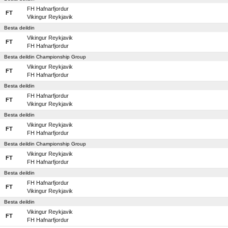
FH Hafnarfjordur
FT
Vikingur Reykjavik
Besta deildin
Vikingur Reykjavik
FT
FH Hafnarfjordur
Besta deildin Championship Group
Vikingur Reykjavik
FT
FH Hafnarfjordur
Besta deildin
FH Hafnarfjordur
FT
Vikingur Reykjavik
Besta deildin
Vikingur Reykjavik
FT
FH Hafnarfjordur
Besta deildin Championship Group
Vikingur Reykjavik
FT
FH Hafnarfjordur
Besta deildin
FH Hafnarfjordur
FT
Vikingur Reykjavik
Besta deildin
Vikingur Reykjavik
FT
FH Hafnarfjordur