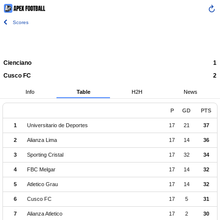
Scores
Cienciano
1
Cusco FC
2
Info
Table
H2H
News
P
GD
PTS
1
Universitario de Deportes
17
21
37
2
Alianza Lima
17
14
36
3
Sporting Cristal
17
32
34
4
FBC Melgar
17
14
32
5
Atletico Grau
17
14
32
6
Cusco FC
17
5
31
7
Alianza Atletico
17
2
30