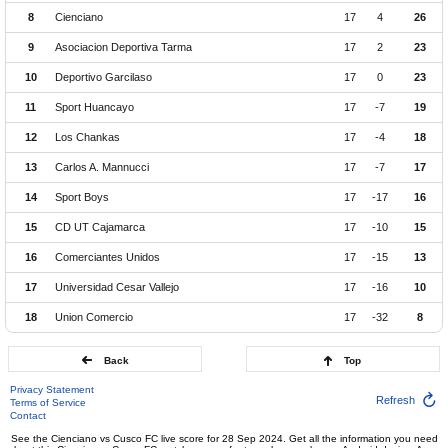
8
Cienciano
17
4
26
9
Asociacion Deportiva Tarma
17
2
23
10
Deportivo Garcilaso
17
0
23
11
Sport Huancayo
17
-7
19
12
Los Chankas
17
-4
18
13
Carlos A. Mannucci
17
-7
17
14
Sport Boys
17
-17
16
15
CD UT Cajamarca
17
-10
15
16
Comerciantes Unidos
17
-15
13
17
Universidad Cesar Vallejo
17
-16
10
18
Union Comercio
17
-32
8
Back
Top
Privacy Statement
Refresh
Terms of Service
Contact
See the Cienciano vs Cusco FC live score for 28 Sep 2024. Get all the information you need