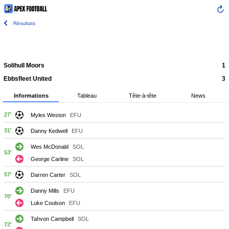
Résultats
Solihull Moors
1
Ebbsfleet United
3
Informations
Tableau
Tête-à-tête
News
27'
Myles Weston
EFU
31'
Danny Kedwell
EFU
Wes McDonald
SOL
53'
George Carline
SOL
57'
Darren Carter
SOL
Danny Mills
EFU
70'
Luke Coulson
EFU
Tahvon Campbell
SOL
72'