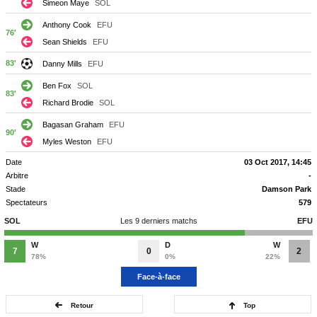
Simeon Maye
SOL
Anthony Cook
EFU
76'
Sean Shields
EFU
83'
Danny Mills
EFU
Ben Fox
SOL
83'
Richard Brodie
SOL
Bagasan Graham
EFU
90'
Myles Weston
EFU
Date
03 Oct 2017, 14:45
Arbitre
-
Stade
Damson Park
Spectateurs
579
SOL
Les 9 derniers matchs
EFU
W
D
W
7
0
2
78%
0%
22%
Face-à-face
Retour
Top