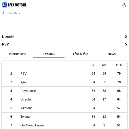
Résultats
Utrecht
2
PSV
5
Informations
Tableau
Tête-à-tête
News
J
DB
PTS
1
PSV
34
64
79
2
Ajax
34
35
78
3
Feyenoord
34
38
68
4
Utrecht
34
17
64
5
Alkmaar
34
21
57
6
Twente
34
13
54
7
Go Ahead Eagles
34
2
51