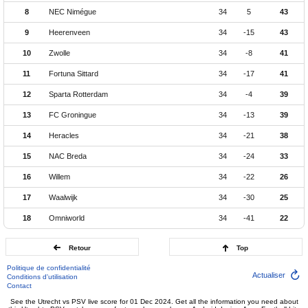
8
NEC Nimégue
34
5
43
9
Heerenveen
34
-15
43
10
Zwolle
34
-8
41
11
Fortuna Sittard
34
-17
41
12
Sparta Rotterdam
34
-4
39
13
FC Groningue
34
-13
39
14
Heracles
34
-21
38
15
NAC Breda
34
-24
33
16
Willem
34
-22
26
17
Waalwijk
34
-30
25
18
Omniworld
34
-41
22
Retour
Top
Politique de confidentialité
Actualiser
Conditions d'utilisation
Contact
See the Utrecht vs PSV live score for 01 Dec 2024. Get all the information you need about