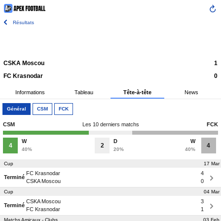
Résultats
CSKA Moscou
1
FC Krasnodar
0
Informations
Tableau
Tête-à-tête
News
Général
CSM
FCK
CSM
Les 10 derniers matchs
FCK
W
D
W
4
2
4
40%
20%
40%
Cup
17 Mar
FC Krasnodar
4
Terminé
CSKA Moscou
0
Cup
04 Mar
CSKA Moscou
3
Terminé
FC Krasnodar
1
Matchs Amicaux - Clubs
03 Feb