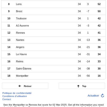
8
Lens
34
3
52
9
Brest
34
-7
50
10
Toulouse
34
1
42
11
AJ Auxerre
34
-3
42
12
Rennes
34
1
41
13
Nantes
34
-13
36
14
Angers
34
-21
36
15
Le Havre
34
-31
34
16
Reims
34
-14
33
17
Saint-Étienne
34
-38
30
18
Montpellier
34
-56
16
Retour
Top
Politique de confidentialité
Actualiser
Conditions d'utilisation
Contact
See the Montpellier vs Rennes live score for 02 Mar 2025. Get all the information you need