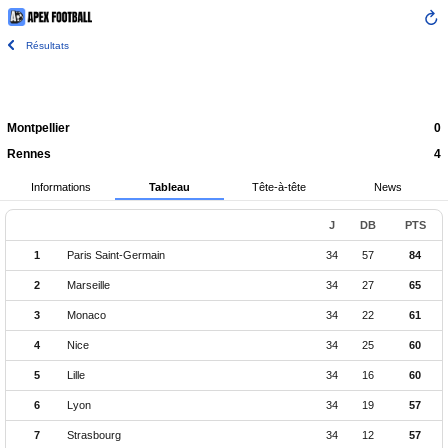
Résultats
Montpellier
0
Rennes
4
Informations
Tableau
Tête-à-tête
News
J
DB
PTS
1
Paris Saint-Germain
34
57
84
2
Marseille
34
27
65
3
Monaco
34
22
61
4
Nice
34
25
60
5
Lille
34
16
60
6
Lyon
34
19
57
7
Strasbourg
34
12
57