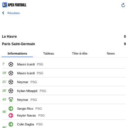
Résultats
Le Havre
0
Paris Saint-Germain
9
Informations
Tableau
Tête-à-tête
News
7'
Mauro Icardi
PSG
19'
Mauro Icardi
PSG
21'
Neymar
PSG
28'
Kylian Mbappé
PSG
43'
Neymar
PSG
Sergio Rico
PSG
46'
Keylor Navas
PSG
Colin Dagba
PSG
46'