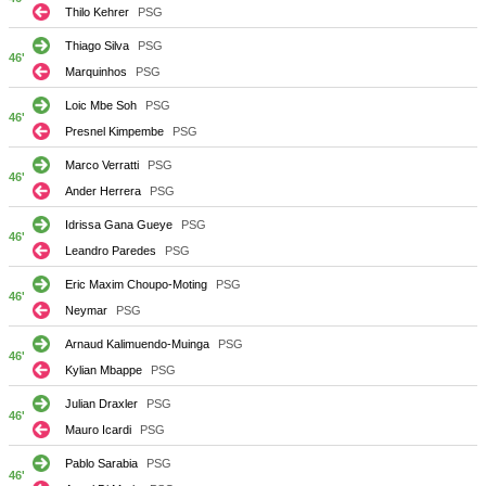
Thilo Kehrer
PSG
Thiago Silva
PSG
46'
Marquinhos
PSG
Loic Mbe Soh
PSG
46'
Presnel Kimpembe
PSG
Marco Verratti
PSG
46'
Ander Herrera
PSG
Idrissa Gana Gueye
PSG
46'
Leandro Paredes
PSG
Eric Maxim Choupo-Moting
PSG
46'
Neymar
PSG
Arnaud Kalimuendo-Muinga
PSG
46'
Kylian Mbappe
PSG
Julian Draxler
PSG
46'
Mauro Icardi
PSG
Pablo Sarabia
PSG
46'