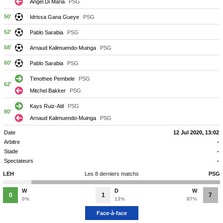
Angel Di Maria
PSG
50'
Idrissa Gana Gueye
PSG
52'
Pablo Sarabia
PSG
58'
Arnaud Kalimuendo-Muinga
PSG
60'
Pablo Sarabia
PSG
Timothee Pembele
PSG
62'
Mitchel Bakker
PSG
Kays Ruiz-Atil
PSG
80'
Arnaud Kalimuendo-Muinga
PSG
Date
12 Jul 2020, 13:02
Arbitre
-
Stade
-
Spectateurs
-
LEH
Les 8 derniers matchs
PSG
W
D
W
0
1
7
0%
13%
87%
Face-à-face