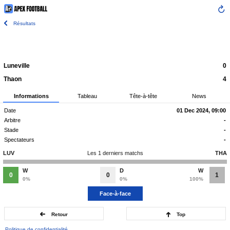
Résultats
Luneville
0
Thaon
4
Informations
Tableau
Tête-à-tête
News
Date
01 Dec 2024, 09:00
Arbitre
-
Stade
-
Spectateurs
-
LUV
Les 1 derniers matchs
THA
W
D
W
0
0
1
0%
0%
100%
Face-à-face
Retour
Top
Politique de confidentialité