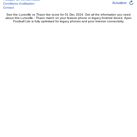
Actualiser
Conditions d'utilisation
Contact
See the Luneville vs Thaon live score for 01 Dec 2024. Get all the information you need
about this Luneville - Thaon match on your feature phone or legacy Android device. Apex
Football Lite is fully optimised for legacy phones and poor internet connectivity.