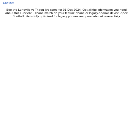
Contact
See the Luneville vs Thaon live score for 01 Dec 2024. Get all the information you need
about this Luneville - Thaon match on your feature phone or legacy Android device. Apex
Football Lite is fully optimised for legacy phones and poor internet connectivity.