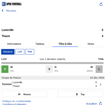
Résultats
Luneville
0
Thaon
4
Informations
Tableau
Tête-à-tête
News
Général
LUV
THA
LUV
Les 1 derniers matchs
THA
W
D
W
0
0
1
0%
0%
100%
Coupe de France
01 Dec 2024
Luneville
0
Terminé
Thaon
4
Retour
Top
Politique de confidentialité
Actualiser
Conditions d'utilisation