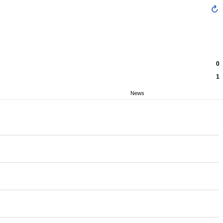
0
1
News