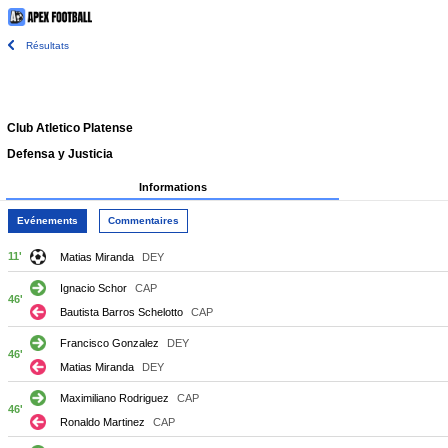
Résultats
Club Atletico Platense
Defensa y Justicia
Informations
Evénements
Commentaires
11'
Matias Miranda
DEY
Ignacio Schor
CAP
46'
Bautista Barros Schelotto
CAP
Francisco Gonzalez
DEY
46'
Matias Miranda
DEY
Maximiliano Rodriguez
CAP
46'
Ronaldo Martinez
CAP