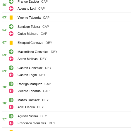
Franco Zapiola
CAP
46'
Augusto Lotti
CAP
63'
Vicente Taborda
CAP
Santiago Toloza
CAP
63'
Guido Mainero
CAP
67'
Ezequiel Cannavo
DEY
Maximiliano Gonzalez
DEY
69'
Aaron Molinas
DEY
Gaston Gonzalez
DEY
69'
Gaston Togni
DEY
Rodrigo Marquez
CAP
70'
Vicente Taborda
CAP
Matias Ramirez
DEY
76'
Abiel Osorio
DEY
Agustin Sienra
DEY
77'
Francisco Gonzalez
DEY