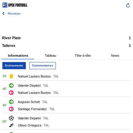
Résultats
River Plate
1
Talleres
1
Informations
Tableau
Tête-à-tête
News
Evénements
Commentaires
34'
Nahuel Lautaro Bustos
TAL
Valentin Depietri
TAL
46'
Nahuel Lautaro Bustos
TAL
Augusto Schott
TAL
46'
Santiago Fernandez
TAL
Valentin Depietri
TAL
50'
Ulises Ortegoza
TAL