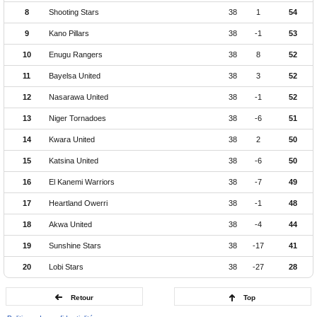
8
Shooting Stars
38
1
54
9
Kano Pillars
38
-1
53
10
Enugu Rangers
38
8
52
11
Bayelsa United
38
3
52
12
Nasarawa United
38
-1
52
13
Niger Tornadoes
38
-6
51
14
Kwara United
38
2
50
15
Katsina United
38
-6
50
16
El Kanemi Warriors
38
-7
49
17
Heartland Owerri
38
-1
48
18
Akwa United
38
-4
44
19
Sunshine Stars
38
-17
41
20
Lobi Stars
38
-27
28
Retour
Top