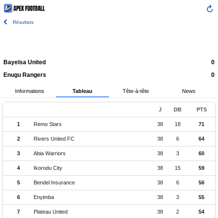
Résultats
Bayelsa United
0
Enugu Rangers
0
Informations
Tableau
Tête-à-tête
News
J
DB
PTS
1
Remo Stars
38
18
71
2
Rivers United FC
38
6
64
3
Abia Warriors
38
3
60
4
Ikorodu City
38
15
59
5
Bendel Insurance
38
6
56
6
Enyimba
38
3
55
7
Plateau United
38
2
54