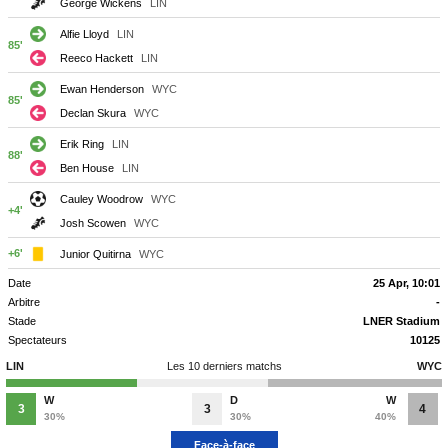
George Wickens
LIN
Alfie Lloyd
LIN
85'
Reeco Hackett
LIN
Ewan Henderson
WYC
85'
Declan Skura
WYC
Erik Ring
LIN
88'
Ben House
LIN
Cauley Woodrow
WYC
+4'
Josh Scowen
WYC
+6'
Junior Quitirna
WYC
Date
25 Apr, 10:01
Arbitre
-
Stade
LNER Stadium
Spectateurs
10125
LIN
Les 10 derniers matchs
WYC
W
D
W
3
3
4
30%
30%
40%
Face-à-face