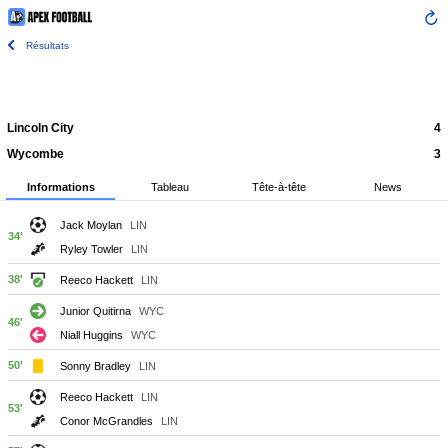
Résultats
Lincoln City
4
Wycombe
3
Informations
Tableau
Tête-à-tête
News
Jack Moylan
LIN
34'
Ryley Towler
LIN
38'
Reeco Hackett
LIN
Junior Quitirna
WYC
46'
Niall Huggins
WYC
50'
Sonny Bradley
LIN
Reeco Hackett
LIN
53'
Conor McGrandles
LIN