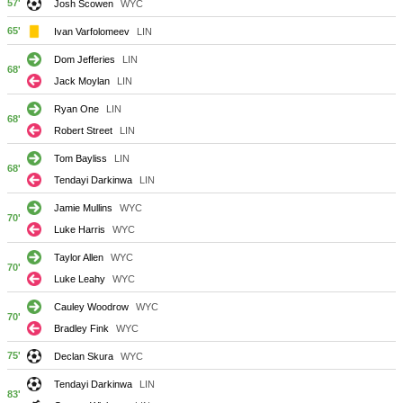
57'
Josh Scowen
WYC
65'
Ivan Varfolomeev
LIN
Dom Jefferies
LIN
68'
Jack Moylan
LIN
Ryan One
LIN
68'
Robert Street
LIN
Tom Bayliss
LIN
68'
Tendayi Darkinwa
LIN
Jamie Mullins
WYC
70'
Luke Harris
WYC
Taylor Allen
WYC
70'
Luke Leahy
WYC
Cauley Woodrow
WYC
70'
Bradley Fink
WYC
75'
Declan Skura
WYC
Tendayi Darkinwa
LIN
83'