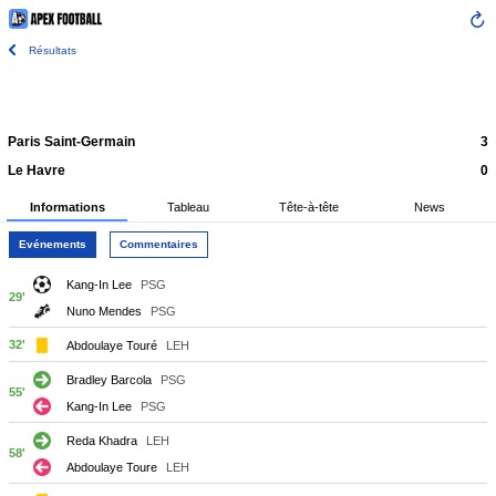
Résultats
Paris Saint-Germain
3
Le Havre
0
Informations
Tableau
Tête-à-tête
News
Evénements
Commentaires
Kang-In Lee
PSG
29'
Nuno Mendes
PSG
32'
Abdoulaye Touré
LEH
Bradley Barcola
PSG
55'
Kang-In Lee
PSG
Reda Khadra
LEH
58'
Abdoulaye Toure
LEH