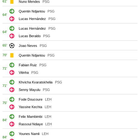
61'
Nuno Mendes
PSG
Quentin Ndjantou
PSG
64'
Lucas Hernández
PSG
Lucas Hernández
PSG
64'
Lucas Beraldo
PSG
65'
Joao Neves
PSG
70'
Quentin Ndjantou
PSG
Fabian Ruiz
PSG
71'
Vitinha
PSG
Khvicha Kvaratskhelia
PSG
71'
Senny Mayulu
PSG
Fode Doucoure
LEH
75'
Yassine Kechta
LEH
Felix Mambimbi
LEH
84'
Rassoul Ndiaye
LEH
Younes Namli
LEH
84'