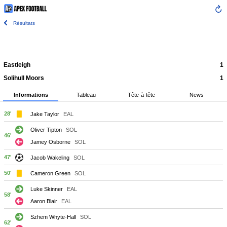
Résultats
Eastleigh
1
Solihull Moors
1
Informations
Tableau
Tête-à-tête
News
28'
Jake Taylor
EAL
Oliver Tipton
SOL
46'
Jamey Osborne
SOL
47'
Jacob Wakeling
SOL
50'
Cameron Green
SOL
Luke Skinner
EAL
58'
Aaron Blair
EAL
Szhem Whyte-Hall
SOL
62'