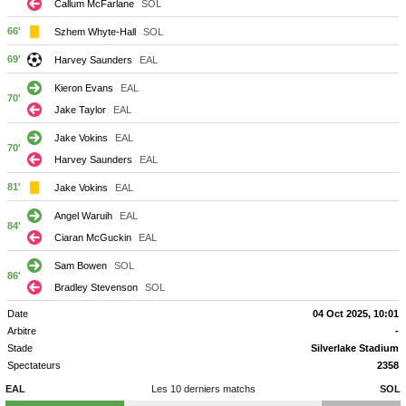
Callum McFarlane
SOL
66'
Szhem Whyte-Hall
SOL
69'
Harvey Saunders
EAL
Kieron Evans
EAL
70'
Jake Taylor
EAL
Jake Vokins
EAL
70'
Harvey Saunders
EAL
81'
Jake Vokins
EAL
Angel Waruih
EAL
84'
Ciaran McGuckin
EAL
Sam Bowen
SOL
86'
Bradley Stevenson
SOL
Date
04 Oct 2025, 10:01
Arbitre
-
Stade
Silverlake Stadium
Spectateurs
2358
EAL
Les 10 derniers matchs
SOL