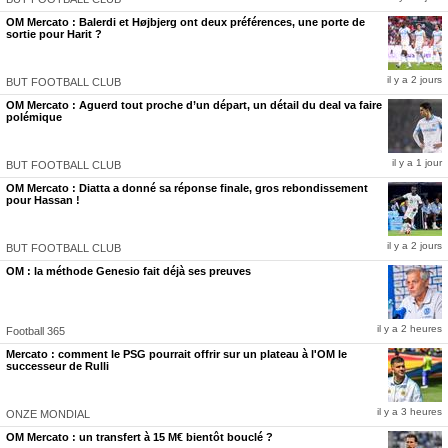
— ITAK Atik (@ITAK02)
May 14, 2026
OM Mercato : Balerdi et Højbjerg ont deux préférences, une porte de
sortie pour Harit ?
il y a 2 jours
BUT FOOTBALL CLUB
OM Mercato : Aguerd tout proche d’un départ, un détail du deal va faire
polémique
il y a 1 jour
BUT FOOTBALL CLUB
OM Mercato : Diatta a donné sa réponse finale, gros rebondissement
pour Hassan !
il y a 2 jours
BUT FOOTBALL CLUB
OM : la méthode Genesio fait déjà ses preuves
il y a 2 heures
Football 365
Mercato : comment le PSG pourrait offrir sur un plateau à l'OM le
successeur de Rulli
il y a 3 heures
ONZE MONDIAL
OM Mercato : un transfert à 15 M€ bientôt bouclé ?