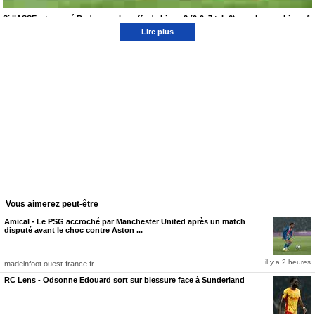
Si l’ASSE a terrassé Rodez en play-offs de Ligue 2 (0-0, 7 tab 6), sa place en Ligue 1
est encore loin d’être assurée.
Lire plus
L’
ASSE
n’a pas fini de trembler. Portés par un Geoffroy-Guichard incandescent, les Verts
ont validé leur ticket pour les barrages de Ligue 1 après leur succès face à Rodez en play-
offs de Ligue 2 (
0-0, 7 tab 6
). Mais alors que Saint-Étienne pensait pouvoir désormais se
concentrer uniquement sur son duel pour la montée, un énorme casse-tête pourrait
totalement bouleverser le calendrier. Et le PSG ainsi que le RC Lens se retrouvent
indirectement au cœur de cette incroyable situation.
Quel serait l’adversaire idéal des Verts en barrages de Ligue 1 ?
ASSE
Ligue 1 · 2025/26
⚽ Buteur : Duffus
2.76
▲
=
27.60€
pour 10€
🔥 Plus de 2.5 buts
2.73
▲
=
27.30€
pour 10€
Vous aimerez peut-être
J'en profite →
Amical - Le PSG accroché par Manchester United après un match
18+ · Jeu responsable · Exemple basé sur une mise de 10€
disputé avant le choc contre Aston ...
— But! ASSE (@ButASSE)
May 16, 2026
il y a 2 heures
madeinfoot.ouest-france.fr
RC Lens - Odsonne Édouard sort sur blessure face à Sunderland