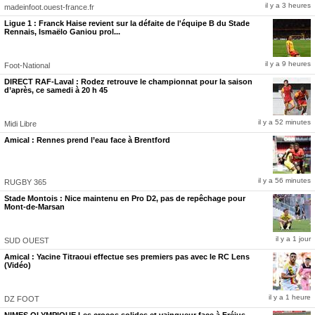
il y a 3 heures
madeinfoot.ouest-france.fr
Ligue 1 : Franck Haise revient sur la défaite de l'équipe B du Stade
Rennais, Ismaëlo Ganiou prol...
il y a 9 heures
Foot-National
DIRECT RAF-Laval : Rodez retrouve le championnat pour la saison
d’après, ce samedi à 20 h 45
il y a 52 minutes
Midi Libre
Amical : Rennes prend l’eau face à Brentford
il y a 56 minutes
RUGBY 365
Stade Montois : Nice maintenu en Pro D2, pas de repêchage pour
Mont-de-Marsan
il y a 1 jour
SUD OUEST
Amical : Yacine Titraoui effectue ses premiers pas avec le RC Lens
(Vidéo)
il y a 1 heure
DZ FOOT