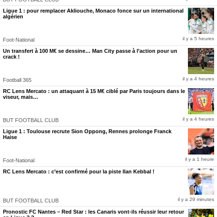
Ligue 1 : pour remplacer Akliouche, Monaco fonce sur un international
algérien
il y a 5 heures
Foot-National
Un transfert à 100 M€ se dessine… Man City passe à l’action pour un
crack !
il y a 4 heures
Football 365
RC Lens Mercato : un attaquant à 15 M€ ciblé par Paris toujours dans le
viseur, mais…
il y a 4 heures
BUT FOOTBALL CLUB
Ligue 1 : Toulouse recrute Sion Oppong, Rennes prolonge Franck
Haise
il y a 1 heure
Foot-National
RC Lens Mercato : c’est confirmé pour la piste Ilan Kebbal !
il y a 29 minutes
BUT FOOTBALL CLUB
Pronostic FC Nantes – Red Star : les Canaris vont-ils réussir leur retour