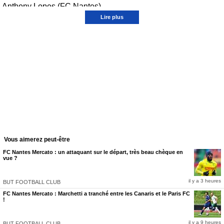
Anthony Lopes (FC Nantes)
Sous contrat jusqu'en juin prochain, Anthony Lopes s'est exprimé au sujet de son
Lire plus
avenir chez les Canaris avant d’affronter le TFC ce dimanche.
Le portier de 35 ans veut continuer à jouer. Arrivé en janvier 2025 à Nantes dans le cadre
d'un transfert libre, Anthony Lopes se plaît de plus en plus chez les Canaris, lui qui avait
signé un contrat d'un an et demi. Le portier
formé à l'OL
s'est exprimé au sujet de son
avenir professionnel, avant d'affronter le TFC,
et une descente en division inférieure n'a
pas l'air d'inquiéter ce dernier
, prêt à continuer à jouer.
Vous aimerez peut-être
FC Nantes Mercato : un attaquant sur le départ, très beau chèque en
vue ?
il y a 3 heures
BUT FOOTBALL CLUB
FC Nantes Mercato : Marchetti a tranché entre les Canaris et le Paris FC
!
il y a 9 heures
BUT FOOTBALL CLUB