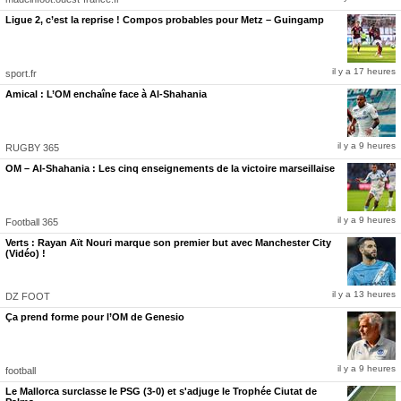
Pour la sixième fois en sept éditions, c’est donc le troisième de la saison régulière qui
Ligue 2, c’est la reprise ! Compos probables pour Metz – Guingamp
défiera le 16e de Ligue 1, pour une place dans l’élite, et Saint-Etienne attend désormais de
savoir qui de Nice (16e), Auxerre (15e) et Le Havre (14e) sera son futur adversaire les 21
et 24 mai prochains. Des dates qui pourraient d’ailleurs bouger si les Aiglons, opposés à
Metz dimanche et futurs finalistes de la Coupe de France, restent bloqués à cette place de
il y a 17 heures
sport.fr
barragiste.
Amical : L’OM enchaîne face à Al-Shahania
il y a 9 heures
RUGBY 365
OM – Al-Shahania : Les cinq enseignements de la victoire marseillaise
il y a 9 heures
Football 365
Verts : Rayan Aït Nouri marque son premier but avec Manchester City
(Vidéo) !
il y a 13 heures
DZ FOOT
Ça prend forme pour l’OM de Genesio
il y a 9 heures
football
Le Mallorca surclasse le PSG (3-0) et s'adjuge le Trophée Ciutat de