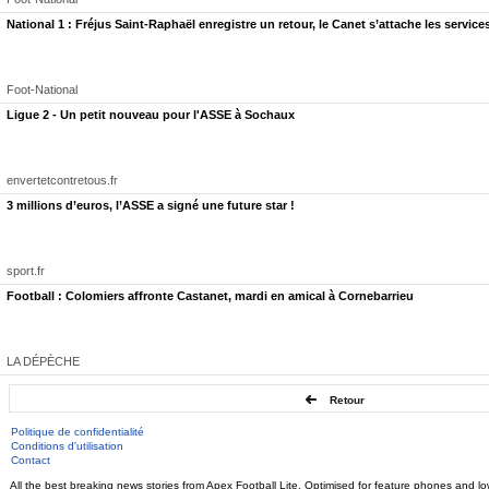
National 1 : Fréjus Saint-Raphaël enregistre un retour, le Canet s’attache les services 
Foot-National
Ligue 2 - Un petit nouveau pour l'ASSE à Sochaux
envertetcontretous.fr
C’est une information qui va faire du bruit dans les vestiaires du football amateur français
3 millions d’euros, l’ASSE a signé une future star !
retenus. Une reconnaissance rare et éclatante pour des joueurs loin des feux de la rampe.
Selon nos informations, les Sochaliens Elson Mendes (1 sélection) et Dylan Tavares (20 sél
Tavares, qui évolue au FC Rousset en National 2 et compte une sélection, complète ce quatu
sport.fr
La décision finale tombe ce lundi. Les quatre joueurs sauront alors s’ils font partie du gro
planétaire. Une issue qui pourrait changer une carrière en quelques heures. Le Cap-Vert, hab
Football : Colomiers affronte Castanet, mardi en amical à Cornebarrieu
LA DÉPÈCHE
Retour
Politique de confidentialité
Conditions d'utilisation
Contact
All the best breaking news stories from Apex Football Lite. Optimised for feature phones and low