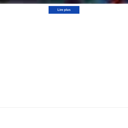
Lire plus
itale sur la pelouse de Fleury-Mérogis (1-2). En supériorité numérique dans le dernier quart 