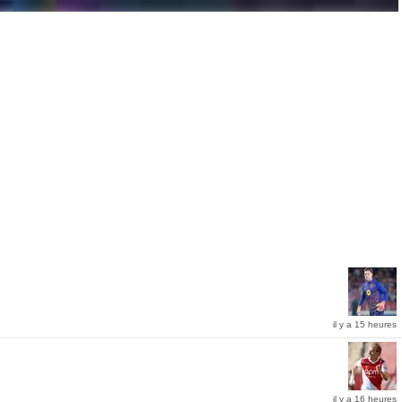
il y a 15 heures
d'heure, les Diables Rouges ont chipé la troisième place à leur adversaire direct, s'offrant
il y a 16 heures