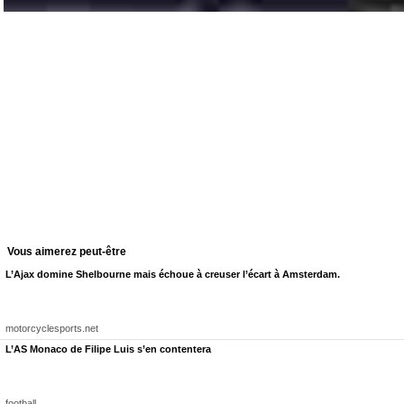
Vous aimerez peut-être
L’Ajax domine Shelbourne mais échoue à creuser l’écart à Amsterdam.
motorcyclesports.net
L’AS Monaco de Filipe Luis s’en contentera
Au terme d'un scénario absolument renversant, le FC Rouen est allé chercher une victoire cap
un barrage d'accession face à Laval.
football